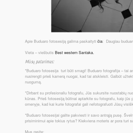
Apie Buduaro fotosesiją galima paskaityti
čia
: Daugiau buduaro
Vieta – viešbutis
Best western Santaka.
Mūsų patarimas:
*Buduaro fotosesija turi būti smagi! Buduaro fotografija – tai 
nusirengti prieš kamerą nuogai, kad tai atskleisti. Galbūt užtek
nuogumą.
*Dirbant su profesionaliu fotografu, Jūs sukursite nuostabių nuo
kūnas. Prieš fotosesiją būtinai aptarkite su fotografu, kaip jūs p
omenyje, kad kai kurie fotografai gali nefotografuoti Jūsų visišk
*Buduaro fotosesijai galite pakviesti ir savo antrąją pusę. Švel
prisiminimui apie tokius rytus? Kiekviena moteris ar pora turi s
Mus rasite: