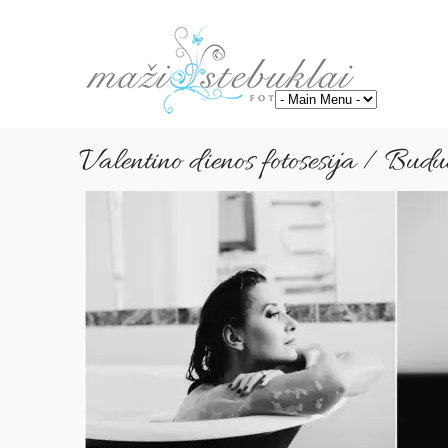
Valentino dienos fotosesija / Budua