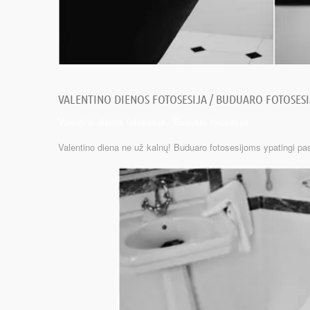
VALENTINO DIENOS FOTOSESIJA / BUDUARO FOTOSESI
Valentino dienos fotosesija / Buduaro fotosesija
Valentino diena ne už kalnų! Buduaro fotosesijoms ypatingi p