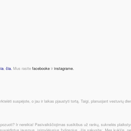
čia
,
čia
.
Mus rasite
facebooke
ir
instagrame.
rktelėti suspėjote, o jau ir laikas pjaustyti tortą. Taigi, planuojant vestuvių di
ozuoti? Ir nereikia! Pasivaikščiojimas susikibus už rankų, suknelės plaikst
 nesuvaidintus jausmus, įsimylėjusius žvilgsnius. Jūs sakysite: „Mes kuklūs, n