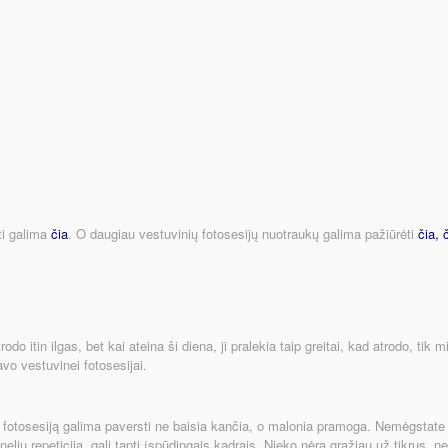
ti galima
čia
. O daugiau vestuvinių fotosesijų nuotraukų galima pažiūrėti
čia
,
 itin ilgas, bet kai ateina ši diena, ji pralekia taip greitai, kad atrodo, tik mi
avo vestuvinei fotosesijai.
otosesiją galima paversti ne baisia kančia, o malonia pramoga. Nemėgstate p
nelių repeticija, gali tapti įspūdingais kadrais. Nieko nėra gražiau už tikrus,