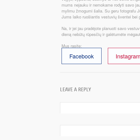
mums nejauku ir nemokame rodyti savo jausm
mylimu žmogumi šalia. Su geru fotografu Jū
Jums laiko ruošiantis vestuvių šventei bei g
Na, ir jei jau pradėjote planuoti savo vestu
dieną nebūtų rūpesčių ir galėtumėte mėgaut
Mus rasite:
Facebook
Instagra
LEAVE A REPLY