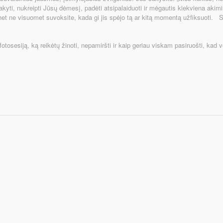
yti, nukreipti Jūsų dėmesį, padėti atsipalaiduoti ir mėgautis kiekviena akimi
 net ne visuomet suvoksite, kada gi jis spėjo tą ar kitą momentą užfiksuoti.
otosesiją, ką reikėtų žinoti, nepamiršti ir kaip geriau viskam pasiruošti, kad 