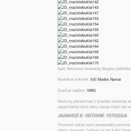
Apie Vestuvinę fotosesiją daugiau paskaity
Nuotakos suknelė:
Inži Mados Namai
Svečius vaišino:
VMG
Vestuvių planavimas ir šventės laukimas atrodo
nepamirškite skirti laiko vienas kitam bei s
JAUNAVEDŽIŲ VESTUVINĖ FOTOSESIJA
Visuomet sakau savo jaunavedžių poroms: f
vėjyje, šypsena, bučinys ar net šokio žings