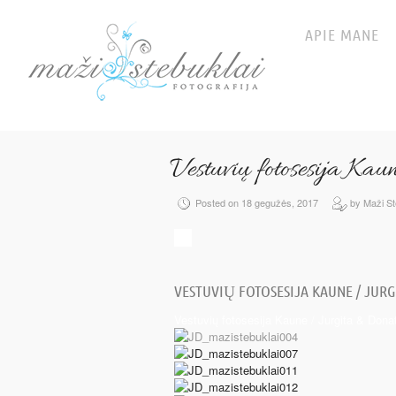
APIE MANE
Vestuvių fotosesija Ka
Posted on 18 gegužės, 2017
by Maži St
VESTUVIŲ FOTOSESIJA KAUNE / JURG
Vestuvių fotosesija Kaune / Jurgita & Dona