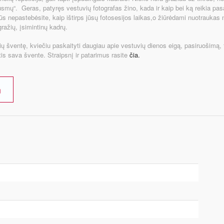
ų“. Geras, patyręs vestuvių fotografas žino, kada ir kaip bei ką reikia pasak
s nepastebėsite, kaip ištirps jūsų fotosesijos laikas,o žiūrėdami nuotraukas
ražių, įsimintinų kadrų.
vių šventę, kviečiu paskaityti daugiau apie vestuvių dienos eigą, pasiruošimą, f
is sava švente. Straipsnį ir patarimus rasite
čia.
m