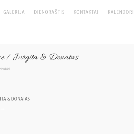
GALERIJA
DIENORAŠTIS
KONTAKTAI
KALENDORI
une / Jurgita & Donatas
ebuklai
ITA & DONATAS
tas