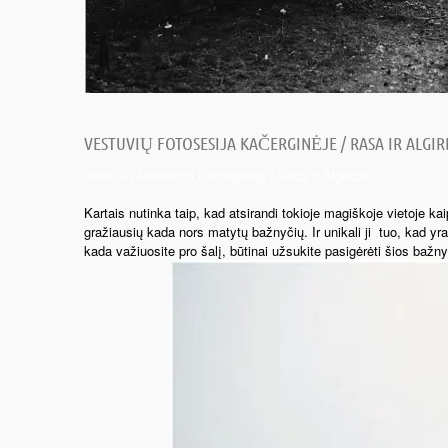
VESTUVIŲ FOTOSESIJA KAČERGINĖJE / RASA IR ALGIR
Vestuvių fotosesija Kačerginėje / Rasa ir Algirdas
Kartais nutinka taip, kad atsirandi tokioje magiškoje vietoje kai
gražiausių kada nors matytų bažnyčių. Ir unikali ji tuo, kad y
kada važiuosite pro šalį, būtinai užsukite pasigėrėti šios baž